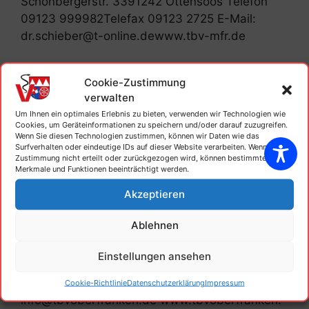
Schönbergerstr. 3391242 Ottensoos Telefon
09123 999982Telefax 09123 2725 E-Mail:
dr.schieber@t-online.dewww.tbv-mfr.de
Kategorien
Tierärztliche Bezirksverbände
Cookie-Zustimmung
verwalten
Um Ihnen ein optimales Erlebnis zu bieten, verwenden wir Technologien wie
Cookies, um Geräteinformationen zu speichern und/oder darauf zuzugreifen.
Wenn Sie diesen Technologien zustimmen, können wir Daten wie das
Surfverhalten oder eindeutige IDs auf dieser Website verarbeiten. Wenn die
TBV OBERFRANKEN
Zustimmung nicht erteilt oder zurückgezogen wird, können bestimmte
Merkmale und Funktionen beeinträchtigt werden.
9. Juni 2022
von
TBV Unterfranken
Akzeptieren
Ablehnen
Tierärztlicher Bezirksverband
OberfrankenVorsitzende: Andrea Thomas
Einstellungen ansehen
Sonnenleite 2796486 Lautertal Telefon 0151
12482295 E-Mail:
Cookie-Richtlinie
Datenschutzerklärung
Impressum
info@tbvoberfranken.de www.tbvoberfranken.