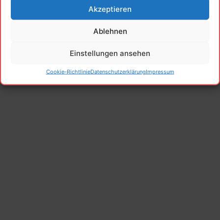
Datenschutzerklärung
Cookie-Richtlinie (EU)
Akzeptieren
© 2026 TBV Unterfranken
• Erstellt mit
GeneratePress
Ablehnen
Einstellungen ansehen
Cookie-Richtlinie
Datenschutzerklärung
Impressum