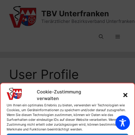
Zum
Inhalt
TBV Unterfranken
springen
Tierärztlicher Bezirksverband Unterfranken
Menü
User Profile
Cookie-Zustimmung
[em_profile]
verwalten
Um Ihnen ein optimales Erlebnis zu bieten, verwenden wir Technologien wie
Cookies, um Geräteinformationen zu speichern und/oder darauf zuzugreifen.
Wenn Sie diesen Technologien zustimmen, können wir Daten wie das
Surfverhalten oder eindeutige IDs auf dieser Website verarbeiten. Wenn die
Zustimmung nicht erteilt oder zurückgezogen wird, können bestimmte
Kontakt
Fortbildung
Impressum
Merkmale und Funktionen beeinträchtigt werden.