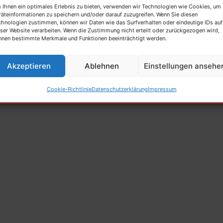
 Ihnen ein optimales Erlebnis zu bieten, verwenden wir Technologien wie Cookies, um
räteinformationen zu speichern und/oder darauf zuzugreifen. Wenn Sie diesen
atePress
Kontakt
Fortbildung
Impressum
chnologien zustimmen, können wir Daten wie das Surfverhalten oder eindeutige IDs auf
ser Website verarbeiten. Wenn die Zustimmung nicht erteilt oder zurückgezogen wird,
nnen bestimmte Merkmale und Funktionen beeinträchtigt werden.
Akzeptieren
Ablehnen
Einstellungen ansehe
Cookie-Richtlinie
Datenschutzerklärung
Impressum