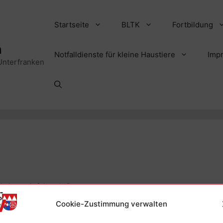
Startseite
BLTK
Fortbildung
n
Notfalldienste für kleine Haustiere
Imp
Unterfranken
intierpraxis folgende Daten:
Cookie-Zustimmung verwalten