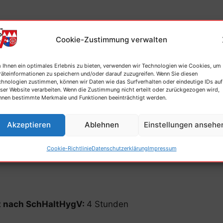
Cookie-Zustimmung verwalten
ysiologie der Repro bei Sau (& Eber)
 Ihnen ein optimales Erlebnis zu bieten, verwenden wir Technologien wie Cookies, um
räteinformationen zu speichern und/oder darauf zuzugreifen. Wenn Sie diesen
athologie der Repro bei Sau (& Eber)
chnologien zustimmen, können wir Daten wie das Surfverhalten oder eindeutige IDs auf
ser Website verarbeiten. Wenn die Zustimmung nicht erteilt oder zurückgezogen wird,
nnen bestimmte Merkmale und Funktionen beeinträchtigt werden.
Akzeptieren
Ablehnen
Einstellungen ansehe
älle und anschließende Diskussion
Cookie-Richtlinie
Datenschutzerklärung
Impressum
Kongressnachlese des 14. ESPHM
ht nach SchHaltHygV:
4 Stunden