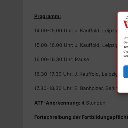
Programm:
14.00-15.00 Uhr: J. Kauffold, Leipzig: Ph
Um
Ge
15.00-16.00 Uhr: J. Kauffold, Leipzig: P
Te
die
kö
16.00-16.30 Uhr: Pause
16.30-17.30 Uhr: J. Kauffold, Leipzig: F
17.30-18.30 Uhr: E. Banholzer, Berlin: 
ATF-Anerkennung:
4 Stunden
Fortschreibung der Fortbildungspflic