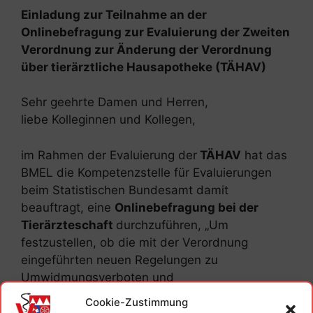
Einladung zur Teilnahme an der
Onlinebefragung zur Evaluierung der Zweiten
Verordnung zur Änderung der Verordnung
über tierärztliche Hausapotheke (TÄHAV)
Sehr geehrte Damen und Herren,
liebe Kolleginnen und Kollegen,
im Rahmen der Evaluierung der
TÄHAV
hat das
BMEL die Kompetenzstelle für Evaluierungen
beim Statistischen Bundesamt damit
beauftragt, eine
Onlinebefragung bei der
Tierärzteschaft
durchzuführen, „Um
festzustellen, ob die mit der Verordnung
eingeführten neuen Regelungen zu
Umwidmungsverboten und
Antibiogrammpflichten wirksam sind, und um
Cookie-Zustimmung
etwaige Verbesserungspotentiale der Zweiten