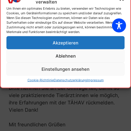
verwalten
Verordnung zur Änderung der TÄHAV zu
Um Ihnen ein optimales Erlebnis zu bieten, verwenden wir Technologien wie
Cookies, um Geräteinformationen zu speichern und/oder darauf zuzugreifen.
identifizieren“.
Wenn Sie diesen Technologien zustimmen, können wir Daten wie das
Surfverhalten oder eindeutige IDs auf dieser Website verarbeiten. Wenn die
Zustimmung nicht erteilt oder zurückgezogen wird, können bestimmte
Die Umfrage kann unter folgendem Link
Merkmale und Funktionen beeinträchtigt werden.
aufgerufen werden:
Akzeptieren
https://destatis.sslsurvey.de/tieraerztlicheHaus
Ablehnen
apotheke
Einstellungen ansehen
Sie läuft bis
zum 27. Oktober 2023.
Cookie-Richtlinie
Datenschutzerklärung
Impressum
Bitte nehmen Sie an der Umfrage teil, damit so
viele praktizierende Tierärzt:innen wie möglich,
ihre Erfahrungen mit der TÄHAV rückmelden.
Vielen Dank!
Mit freundlichen Grüßen